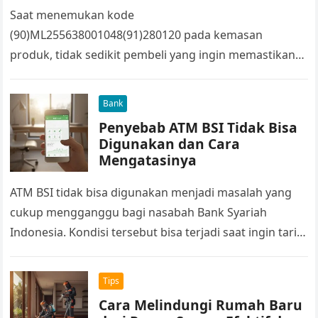
Saat menemukan kode
(90)ML255638001048(91)280120 pada kemasan
produk, tidak sedikit pembeli yang ingin memastikan
apakah produk tersebut sudah memperoleh izin edar
dari BPOM. Kode seperti itu biasanya terhubung…
Bank
Penyebab ATM BSI Tidak Bisa
Digunakan dan Cara
Mengatasinya
ATM BSI tidak bisa digunakan menjadi masalah yang
cukup mengganggu bagi nasabah Bank Syariah
Indonesia. Kondisi tersebut bisa terjadi saat ingin tarik
tunai, cek saldo, atau transfer,…
Tips
Cara Melindungi Rumah Baru