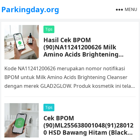
Parkingday.org
MENU
Tips
Hasil Cek BPOM
(90)NA11241200626 Milk
Amino Acids Brightening
Cleanser GLAD2GLOW
Kode NA11241200626 merupakan nomor notifikasi
BPOM untuk Milk Amino Acids Brightening Cleanser
dengan merek GLAD2GLOW. Produk kosmetik ini telah
memiliki nomor notifikasi yang diterbitkan oleh BPOM
sehingga…
Tips
Cek BPOM
(90)ML255638001048(91)28012
0 HSD Bawang Hitam (Black
Garlic Solo)