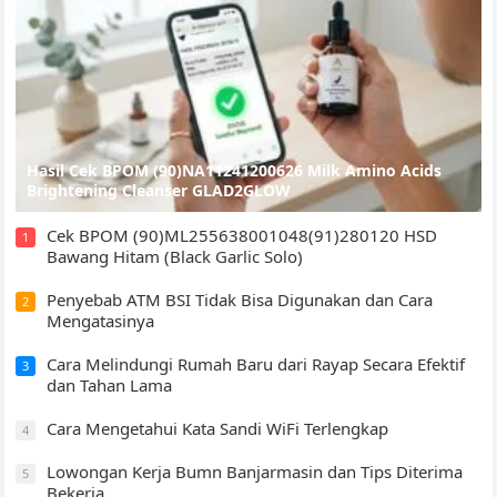
Hasil Cek BPOM (90)NA11241200626 Milk Amino Acids
Brightening Cleanser GLAD2GLOW
Cek BPOM (90)ML255638001048(91)280120 HSD
1
Bawang Hitam (Black Garlic Solo)
Penyebab ATM BSI Tidak Bisa Digunakan dan Cara
2
Mengatasinya
Cara Melindungi Rumah Baru dari Rayap Secara Efektif
3
dan Tahan Lama
Cara Mengetahui Kata Sandi WiFi Terlengkap
4
Lowongan Kerja Bumn Banjarmasin dan Tips Diterima
5
Bekerja