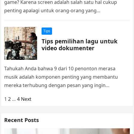
game? Karena screen adalah salah satu hal cukup
penting apalagi untuk orang-orang yang
kesehariannya memainkan permainan online.
Namun…
Tips
Tips pemilihan lagu untuk
video dokumenter
Tahukah Anda bahwa 9 dari 10 penonton merasa
musik adalah komponen penting yang membantu
mereka terhubung dengan pesan yang ingin
disampaikan dalam sebuah video dokumenter?
Posts
1
2
…
4
Next
Memilih lagu…
pagination
Recent Posts