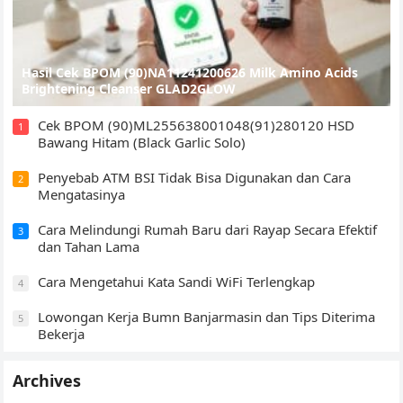
Hasil Cek BPOM (90)NA11241200626 Milk Amino Acids
Brightening Cleanser GLAD2GLOW
Cek BPOM (90)ML255638001048(91)280120 HSD
1
Bawang Hitam (Black Garlic Solo)
Penyebab ATM BSI Tidak Bisa Digunakan dan Cara
2
Mengatasinya
Cara Melindungi Rumah Baru dari Rayap Secara Efektif
3
dan Tahan Lama
Cara Mengetahui Kata Sandi WiFi Terlengkap
4
Lowongan Kerja Bumn Banjarmasin dan Tips Diterima
5
Bekerja
Archives