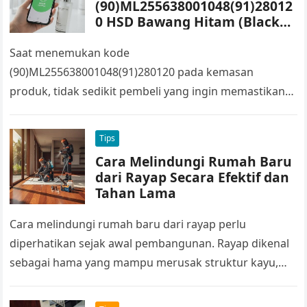
(90)ML255638001048(91)28012
0 HSD Bawang Hitam (Black
Garlic Solo)
Saat menemukan kode
(90)ML255638001048(91)280120 pada kemasan
produk, tidak sedikit pembeli yang ingin memastikan
apakah produk tersebut sudah memperoleh izin edar
dari BPOM. Kode seperti itu biasanya terhubung…
Tips
Cara Melindungi Rumah Baru
dari Rayap Secara Efektif dan
Tahan Lama
Cara melindungi rumah baru dari rayap perlu
diperhatikan sejak awal pembangunan. Rayap dikenal
sebagai hama yang mampu merusak struktur kayu,
kusen, hingga perabot dalam waktu relatif singkat….