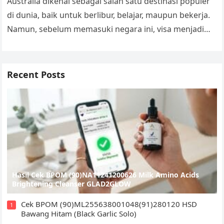
Australia dikenal sebagai salah satu destinasi populer
di dunia, baik untuk berlibur, belajar, maupun bekerja.
Namun, sebelum memasuki negara ini, visa menjadi
dokumen penting yang harus dimiliki….
Recent Posts
Hasil Cek BPOM (90)NA11241200626 Milk Amino Acids
Brightening Cleanser GLAD2GLOW
Cek BPOM (90)ML255638001048(91)280120 HSD
1
Bawang Hitam (Black Garlic Solo)