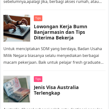
sebelumnya,apalagi jika, berbagi akses rumah, atau
sekadar mengingat ulang password lama. Kebutuhan
seperti itu biasanya…
Tips
Lowongan Kerja Bumn
Banjarmasin dan Tips
Diterima Bekerja
Untuk menciptakan SDM yang berdaya, Badan Usaha
Milik Negara biasanya selalu menyediakan berbagai
macam pekerjaan. Baik untuk pelajar fresh graduated
atau yang sudah berpengalaman. Khususnya di
Wilayah…
Tips
Jenis Visa Australia
Terlengkap