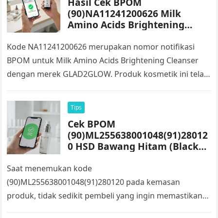
Hasil Cek BPOM
(90)NA11241200626 Milk
Amino Acids Brightening
Cleanser GLAD2GLOW
Kode NA11241200626 merupakan nomor notifikasi
BPOM untuk Milk Amino Acids Brightening Cleanser
dengan merek GLAD2GLOW. Produk kosmetik ini telah
memiliki nomor notifikasi yang diterbitkan oleh BPOM
sehingga…
Tips
Cek BPOM
(90)ML255638001048(91)28012
0 HSD Bawang Hitam (Black
Garlic Solo)
Saat menemukan kode
(90)ML255638001048(91)280120 pada kemasan
produk, tidak sedikit pembeli yang ingin memastikan
apakah produk tersebut sudah memperoleh izin edar