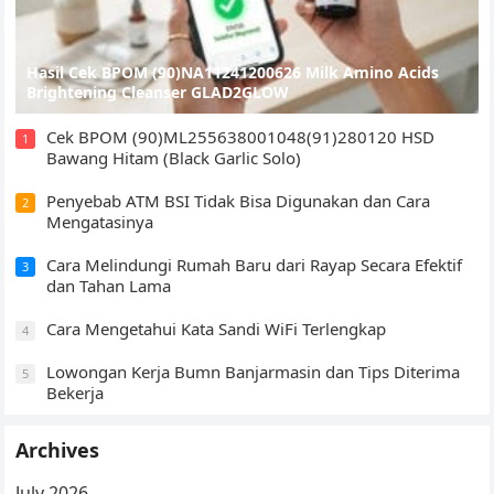
Hasil Cek BPOM (90)NA11241200626 Milk Amino Acids
Brightening Cleanser GLAD2GLOW
Cek BPOM (90)ML255638001048(91)280120 HSD
1
Bawang Hitam (Black Garlic Solo)
Penyebab ATM BSI Tidak Bisa Digunakan dan Cara
2
Mengatasinya
Cara Melindungi Rumah Baru dari Rayap Secara Efektif
3
dan Tahan Lama
Cara Mengetahui Kata Sandi WiFi Terlengkap
4
Lowongan Kerja Bumn Banjarmasin dan Tips Diterima
5
Bekerja
Archives
July 2026