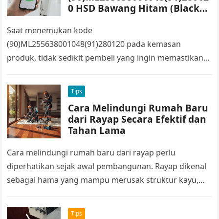
0 HSD Bawang Hitam (Black
Garlic Solo)
Saat menemukan kode
(90)ML255638001048(91)280120 pada kemasan
produk, tidak sedikit pembeli yang ingin memastikan
apakah produk tersebut sudah memperoleh izin edar
dari BPOM. Kode seperti itu biasanya terhubung…
Tips
Cara Melindungi Rumah Baru
dari Rayap Secara Efektif dan
Tahan Lama
Cara melindungi rumah baru dari rayap perlu
diperhatikan sejak awal pembangunan. Rayap dikenal
sebagai hama yang mampu merusak struktur kayu,
kusen, hingga perabot dalam waktu relatif singkat….
Tips