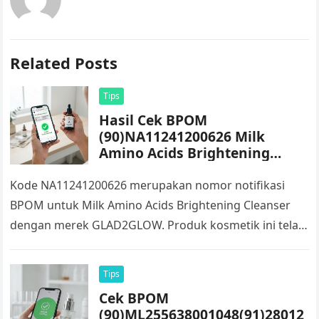
Related Posts
Tips
Hasil Cek BPOM
(90)NA11241200626 Milk
Amino Acids Brightening
Cleanser GLAD2GLOW
Kode NA11241200626 merupakan nomor notifikasi
BPOM untuk Milk Amino Acids Brightening Cleanser
dengan merek GLAD2GLOW. Produk kosmetik ini telah
memiliki nomor notifikasi yang diterbitkan oleh BPOM
sehingga…
Tips
Cek BPOM
(90)ML255638001048(91)28012