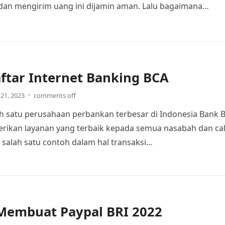
dan mengirim uang ini dijamin aman. Lalu bagaimana…
ftar Internet Banking BCA
21, 2023
comments off
ah satu perusahaan perbankan terbesar di Indonesia Bank 
rikan layanan yang terbaik kepada semua nasabah dan ca
salah satu contoh dalam hal transaksi…
 Membuat Paypal BRI 2022