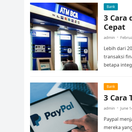
Bank
3 Cara
Cepat
admin
Februa
Lebih dari 
transaksi fi
betapa integ
yang ingin 
Bank
3 Cara 
admin
June 1
Paypal menja
mereka yang