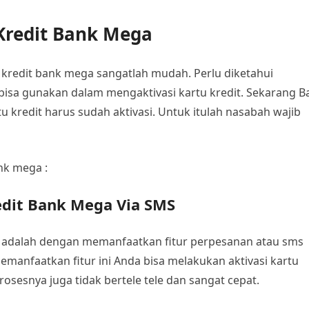
Kredit Bank Mega
kredit bank mega sangatlah mudah. Perlu diketahui
bisa gunakan dalam mengaktivasi kartu kredit. Sekarang B
 kredit harus sudah aktivasi. Untuk itulah nasabah wajib
nk mega :
edit Bank Mega Via SMS
 adalah dengan memanfaatkan fitur perpesanan atau sms
emanfaatkan fitur ini Anda bisa melakukan aktivasi kartu
osesnya juga tidak bertele tele dan sangat cepat.