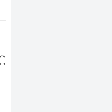
BCA
lon