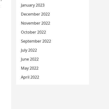
January 2023
t
December 2022
November 2022
October 2022
September 2022
July 2022
June 2022
May 2022
April 2022