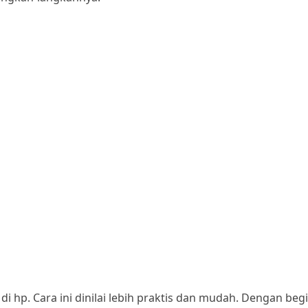
 di hp. Cara ini dinilai lebih praktis dan mudah. Dengan beg