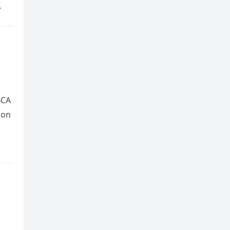
BCA
lon