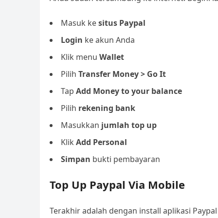
Masuk ke
situs Paypal
Login
ke akun Anda
Klik menu
Wallet
Pilih
Transfer Money > Go It
Tap
Add Money to your balance
Pilih
rekening bank
Masukkan
jumlah top up
Klik
Add Personal
Simpan
bukti pembayaran
Top Up Paypal Via Mobile
Terakhir adalah dengan install aplikasi Paypal