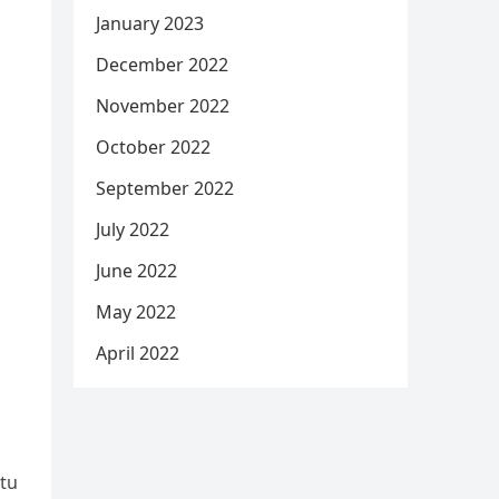
January 2023
December 2022
November 2022
October 2022
September 2022
July 2022
June 2022
May 2022
April 2022
itu