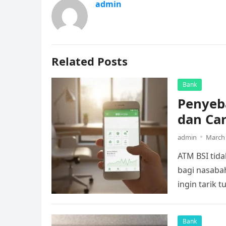
admin
Related Posts
Bank
Penyeb
dan Ca
admin
March 
ATM BSI tid
bagi nasabah
ingin tarik t
Bank