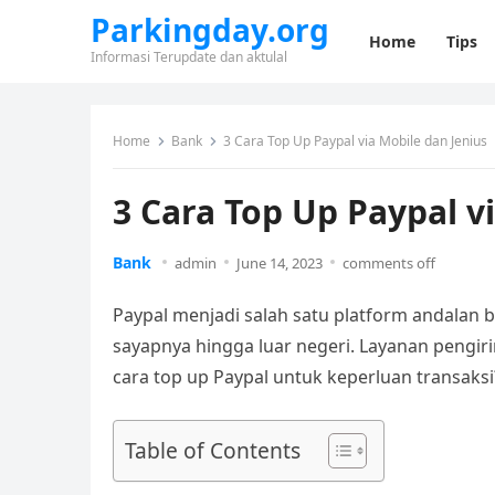
Parkingday.org
Home
Tips
Informasi Terupdate dan aktulal
Home
Bank
3 Cara Top Up Paypal via Mobile dan Jenius
3 Cara Top Up Paypal v
Bank
admin
June 14, 2023
comments off
Paypal menjadi salah satu platform andalan
sayapnya hingga luar negeri. Layanan pengi
cara top up Paypal
untuk keperluan transaks
Table of Contents