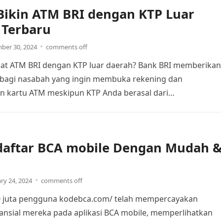
Bikin ATM BRI dengan KTP Luar
 Terbaru
ber 30, 2024
comments off
 ATM BRI dengan KTP luar daerah? Bank BRI memberikan
agi nasabah yang ingin membuka rekening dan
 kartu ATM meskipun KTP Anda berasal dari…
 daftar BCA mobile Dengan Mudah 
ry 24, 2024
comments off
20 juta pengguna kodebca.com/ telah mempercayakan
nansial mereka pada aplikasi BCA mobile, memperlihatkan