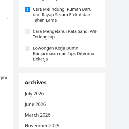
Cara Melindungi Rumah Baru
3
dari Rayap Secara Efektif dan
Tahan Lama
Cara Mengetahui Kata Sandi WiFi
4
Terlengkap
Lowongan Kerja Bumn
5
Banjarmasin dan Tips Diterima
Bekerja
gini
Archives
July 2026
June 2026
March 2026
November 2025