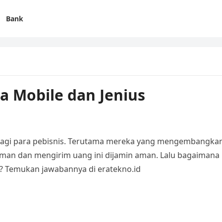
Bank
ia Mobile dan Jenius
 bagi para pebisnis. Terutama mereka yang mengembangka
riman dan mengirim uang ini dijamin aman. Lalu bagaimana
i? Temukan jawabannya di
eratekno.id