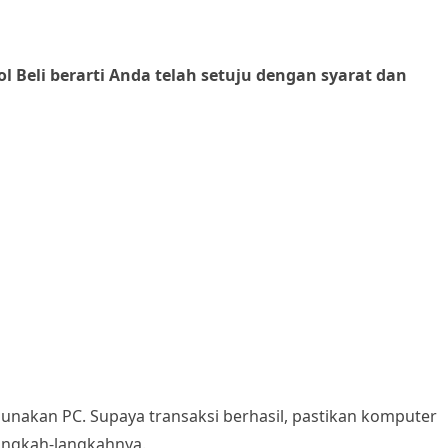
Beli berarti Anda telah setuju dengan syarat dan
nakan PC. Supaya transaksi berhasil, pastikan komputer
langkah-langkahnya.